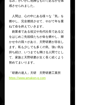
るみ」がいかに危険なものであるかを痛
感させられました。
　人間は、心の中にある様々な「気」を
燃やし、完全燃焼させて、やがて年を重
ねて命を終えていきます。
　創業者である祖父や先代社長である父
をはじめご先祖様たちが命を燃やし、輝
かせ今の我々があり、天野研磨が存在し
ます。私も少しでも多くの気、強い気を
持ち続け、いつまでも輝ける人間でとし
て、家族と天野研磨が太く長く続くよう
努めてまいります。
「研磨の達人」天研　天野研磨工業所　
https://www.amaken-g.com