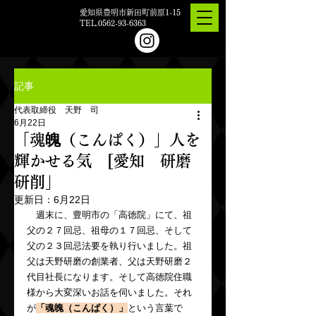
愛知県豊明市新田町前原1-15
TEL.0562-93-6363
記事
代表取締役 天野 司
6月22日
「魂魄（こんぱく）」人を
輝かせる気 [愛知 研磨
研削」
更新日：
6月22日
　週末に、豊明市の「高徳院」にて、祖
父の２７回忌、祖母の１７回忌、そして
父の２３回忌法要を執り行いました。祖
父は天野研磨の創業者、父は天野研磨２
代目社長になります。そして高徳院住職
様から大変深いお話を伺いました。それ
が
「魂魄（こんぱく）」
という言葉で