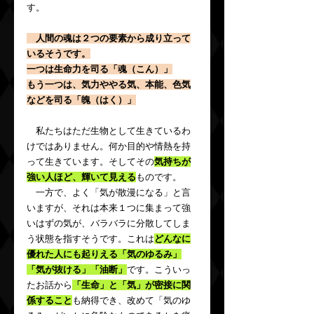
す。
　人間の魂は２つの要素から成り立って
いるそうです。
一つは生命力を司る「魂（こん）」
もう一つは、気力ややる気、本能、色気
などを司る「魄（はく）」
　私たちはただ生物として生きているわ
けではありません。何か目的や情熱を持
って生きています。そしてその
気持ちが
強い人ほど、輝いて見える
ものです。
　一方で、よく「気が散漫になる」と言
いますが、それは本来１つに集まって強
いはずの気が、バラバラに分散してしま
う状態を指すそうです。これは
どんなに
優れた人にも起りえる「気のゆるみ」
「気が抜ける」「油断」
です。こういっ
たお話から
「生命」と「気」が密接に関
係すること
も納得でき、改めて「気のゆ