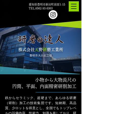
愛知県豊明市新田町前原1-15
TEL.0562-93-6363
株式会社
天
野
研
磨工業所
豊明市大久伝工場
小物から大物長尺の
円筒、平面、内面精密研削加工
鉄からセラミック、超硬まで、あらゆる研磨
（研削）加工の技術集団です。短納期、高品
質、少ロットを得意とし、全国でもトップレベ
ルの設備内容、技術力、知識を有しており、研