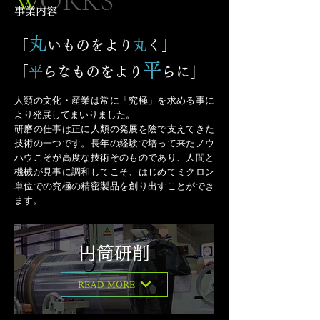
W
ORKS
んの釣りの様子を見せてもらいました。する
事業内容
と、Ｈさんは目印の見方など、自然に色々な事
を教えて頂き、その後はラインなどでもご指導
丸
「
いものをより
丸
く」
をいただいており、私も「次はこれをやってみ
よう」と新しい技術を教えてもらう度に、それ
平
「
平
らなものをより
らに」
を試すのが楽しみになってきました。ラインで
指導というのも今時の姿かもしれませんね。
人類の文化・産業は常に「究極」を求める事に
天野研磨も職人の世界であり、指導すること
より発展してまいりました。
が苦手な人もいます。しかし、自分から聞き、
研磨の仕事は正に人類の発展を陰で支えてきた
見て、学ぼうとする姿勢を持つ人は、やはり成
技術の一つです。長年の経験で培って来たノウ
長が早いと感じます。 教えてもらうのを待つ
ハウこそが高度な技術そのものであり、人間と
のではなく、自分から学びに行く姿勢も、技術
継承に大切なポイントです。 私ももっとＨさ
機械が見事に調和してこそ、はじめてミクロン
んからたくさん学び、釣りの腕も磨いていきた
単位での究極の精密製品を創り出すことができ
いと思います。...
ます。
円筒研削
READ MORE