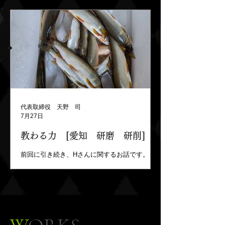
引き続き、Hさんに係わるお話です。（Hさんの
お話、こちら と こちら をクリック） Hさん
から「天野研磨のコラム、読んでるよ」と言わ
れました。光栄です、ありがとうございます。
そこで、昔読んだ本の一説をご紹介いたしま
す。 --うまい小説を書こうとしていた頃は、い
つでもペンを断つことができる。
い
い小説を書くときは、業を感じる-- 私は作家
ではありません。しかし天野研磨の魅力を発信
するとともに、経営者として、１人の人間とし
代表取締役 天野 司
て、自分自身が経験し感じたことが、少しでも
7月27日
誰かの役に立てばという想いでこのコラムを書
いております。 これからも言葉の重みを忘れ
教わる力 [愛知 研磨 研削]
ることなく、一つ一つの文章を真摯に綴ってい
きたいと思います。 文末にはなりますが、熊本
前回に引き続き、Hさんに関するお話です。
にて大きな地震が発生したようです。被害にあ
（前回のコラムはこちらをクリック） プロ級の
われた皆様には心よりお見舞い申し上げますと
腕前を持つHさんに、アユの釣り方を教えてい
ともに、一日も早い復旧・復興を心よりお祈り
ただこうかと、「少し教えてもらってもいいで
申し上げます。 「研磨の達人」天研 天野研磨
すか？」と声を掛けました。すると「教えるの
工業所 https://www.amaken-g.com
下手だよ」と返事があったので、私は「じゃま
にならなければ、後ろで見せてもらってもいい
ですか？」とお願いし、その後ろについてＨさ