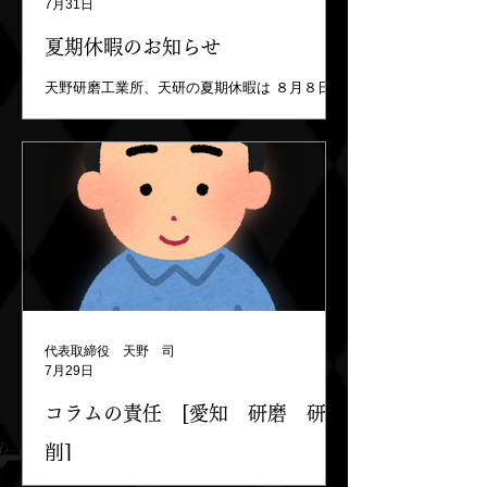
7月31日
夏期休暇のお知らせ
天野研磨工業所、天研の夏期休暇は ８月８日～
８月１６日となります。 ８月１７日から通常営
業になりますので よろしくお願いします。
「研磨の達人」天研 天野研磨工業所
https://www.amaken-g.com
代表取締役 天野 司
7月29日
コラムの責任 [愛知 研磨 研
削]