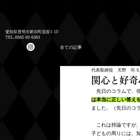
愛知県豊明市新田町前原1-15
TEL.0562-93-6363
全ての記事
代表取締役 天野 司
5
関心と好奇
　先日のコラムで、
は本当に正しい答え
ました。（先日のコ
　これは持論ですが
子どもの周りには、