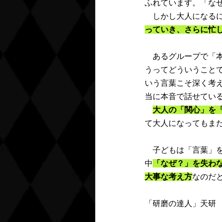
ふれています。「な
　しかし大人になる
っていき、さらに忙
　あるグループで「
うってどういうこと
いう言葉こそ深く考
当に本音で話せてい
大人の「関心」を
て大人になってもま
　子どもは「言葉」
中
「なぜ？」を失わ
大事な考え方
なのだ
「研磨の達人」天研