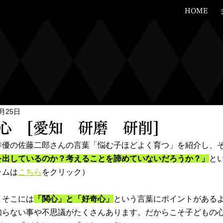
HOME
月25日
心 [愛知 研磨 研削]
俳優の佐藤二郎さんの言葉「悩む子ほどよく育つ」を紹介し、
を出しているのか？考えることを諦めていないだろうか？」
と
ラムは
こちら
をクリック）
、そこには
「関心」と「好奇心」
という言葉にポイントがある
知らない事や不思議がたくさんあります。だからこそ子どもの