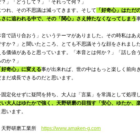
ぜ？」「どうして？」「それって何？」
につれ、その不思議は減ってきます。そして
「好奇心」はただ
しさに追われる中で、その「関心」さえ持たなくなってしまう
本音で語り合おう」というテーマがありました。その時私はあ
ですか？」と聞いたところ、とても不思議そうな顔をされまし
える価値があると思っています。「本音とは何か？」「話し合
るのか？」
「好奇心」に変える
事が出来れば、世の中はもっと楽しく前向
だまだ成長できるのだと思います。
を固定化せずに疑問を持ち、大人は「言葉」を常識として処理
ない大人はゆたかで強く、天野研磨の目指す「安心、ゆたか、
と思います。
　天野研磨工業所　
https://www.amaken-g.com