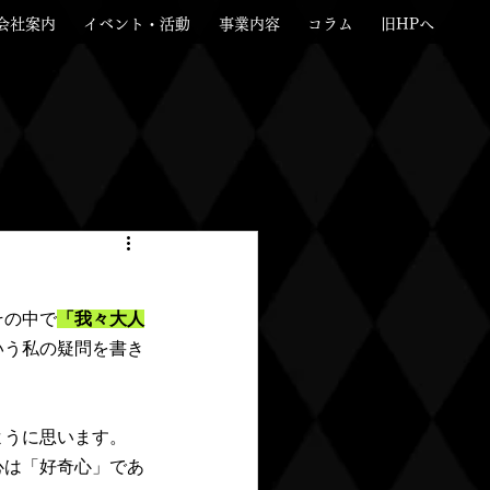
会社案内
イベント・活動
事業内容
コラム
旧HPへ
その中で
「我々大人
いう私の疑問を書き
ように思います。
心は「好奇心」であ