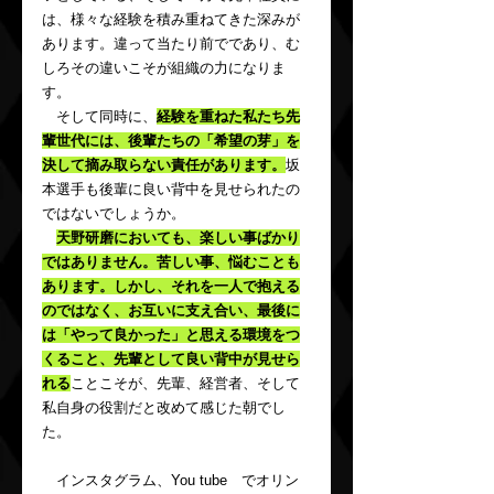
は、様々な経験を積み重ねてきた深みが
あります。違って当たり前でであり、む
しろその違いこそが組織の力になりま
す。
　そして同時に、
経験を重ねた私たち先
輩世代には、後輩たちの「希望の芽」を
決して摘み取らない責任があります。
坂
本選手も後輩に良い背中を見せられたの
ではないでしょうか。
天野研磨においても、楽しい事ばかり
ではありません。苦しい事、悩むことも
あります。しかし、それを一人で抱える
のではなく、お互いに支え合い、最後に
は「やって良かった」と思える環境をつ
くること、先輩として良い背中が見せら
れる
ことこそが、先輩、経営者、そして
私自身の役割だと改めて感じた朝でし
た。
　インスタグラム、You tube　でオリン