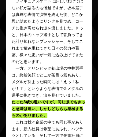
　フィギュアスケートに詳しいわけでは
ない私が語るのも僭越ですが、坂本選手
は真剣な表情で演技を終えた後、どこか
思い詰めたようにリンクを見つめ、コー
チに抱き寄せられ涙を流しました。きっ
と、日本のトップ選手として背負ってき
た計り知れないプレッシャー、そしてこ
れまで積み重ねてきた日々の努力や葛
藤、様々な思いが一気に込み上げてきた
のだと思います。
　一方、オリンピック初出場の中井選手
は、終始笑顔でどこか茶目っ気もあり、
メダルが決まった瞬間には「えっ！私
が！？」というような表情で金メダルの
選手に抱きつき、涙を見せていました。
たった8歳の違いですが、同じ涙でもきっ
と意味は違い、しかしどちらも感極まる
ものがありました。
　これは我々企業の中でも同じ事があり
ます。新入社員は希望にあふれ、ハツラ
ツとしている、そして一方で先輩社員に