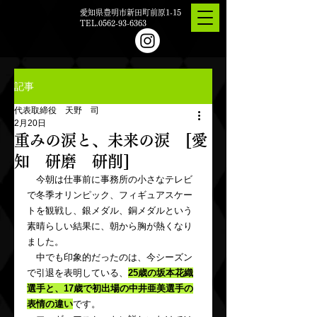
愛知県豊明市新田町前原1-15
TEL.0562-93-6363
記事
代表取締役 天野 司
2月20日
重みの涙と、未来の涙 [愛
知 研磨 研削]
　今朝は仕事前に事務所の小さなテレビ
で冬季オリンピック、フィギュアスケー
トを観戦し、銀メダル、銅メダルという
素晴らしい結果に、朝から胸が熱くなり
ました。
　中でも印象的だったのは、今シーズン
で引退を表明している、
25歳の坂本花織
選手と、17歳で初出場の中井亜美選手の
表情の違い
です。