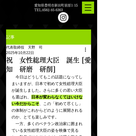
愛知県豊明市新田町前原1-15
TEL.0562-93-6363
記事
代表取締役 天野 司
2025年10月22日
祝 女性総理大臣 誕生 [愛
知 研磨 研削]
　今日はどうしてもこの話題になってし
まいますが、日本で初めて女性総理大臣
が誕生しました。さらに多くの若い大臣
も選ばれ、
日本が変わらなくてはいけな
い今だからこそ
、この「初めて尽くし」
の体制がこれからどのように展開される
のか、とても楽しみです。
　一方、多くのベテラン政治家に囲まれ
ている女性総理大臣の姿を映像で見る