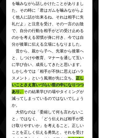
を噛みながら話しかけたことがありまし
た。その時に「君はガムを噛みながらよ
く他人に話が出来るね。それは相手に失
礼だよ」と注意を受け、その一言のお陰
で、自分の行動を相手がどの受け止める
のかを考える習慣が身に付き、今では自
分が後輩に伝える立場にもなりました。
　昔から、親から子へ、先輩から後輩へ
と、しつけや教育、マナーを通して互い
に学び合い、成長してきたと思います。
しかし今では「相手が不快に思えばハラ
スメント」という風潮が先に立ち、
正し
いことさえ言いづらい世の中になりつつ
あり、
その結果学びの場やタイミングが
減ってしまっているのではないでしょう
か。
　大切なのは「委縮して何も言わないこ
と」ではなく、「どう伝えれば相手が受
け取りやすいか」を考えること。正しい
ことを正しく伝える勇気と、それを受け