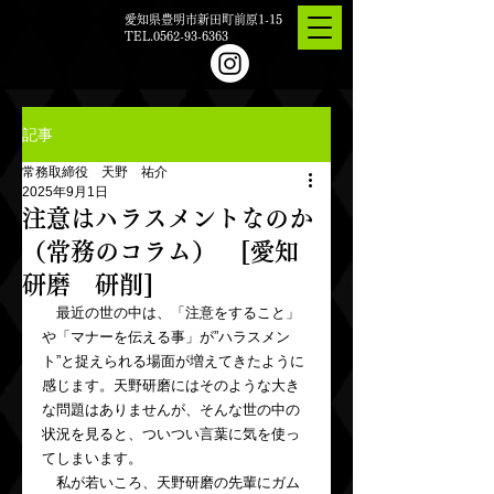
愛知県豊明市新田町前原1-15
TEL.0562-93-6363
記事
常務取締役 天野 祐介
2025年9月1日
注意はハラスメントなのか
（常務のコラム） [愛知
研磨 研削]
　最近の世の中は、「注意をすること」
や「マナーを伝える事」が”ハラスメン
ト”と捉えられる場面が増えてきたように
感じます。天野研磨にはそのような大き
な問題はありませんが、そんな世の中の
状況を見ると、ついつい言葉に気を使っ
てしまいます。
　私が若いころ、天野研磨の先輩にガム