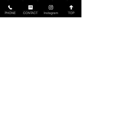
すべて表示
最新記事
PHONE
CONTACT
Instagram
TOP
コラムの責任 [愛
教わる力 [愛知 
〒470-1115 愛知県豊明市新田町前原1-15
TEL.0562-93-6363・FAX.0562-93-0404