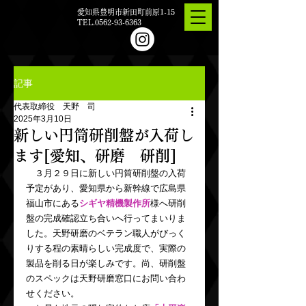
愛知県豊明市新田町前原1-15
TEL.0562-93-6363
記事
代表取締役 天野 司
2025年3月10日
新しい円筒研削盤が入荷し
ます[愛知、研磨 研削]
　３月２９日に新しい円筒研削盤の入荷
予定があり、愛知県から新幹線で広島県
福山市にある
シギヤ精機製作所
様へ研削
盤の完成確認立ち合いへ行ってまいりま
した。天野研磨のベテラン職人がびっく
りする程の素晴らしい完成度で、実際の
製品を削る日が楽しみです。尚、研削盤
のスペックは天野研磨窓口にお問い合わ
せください。　　