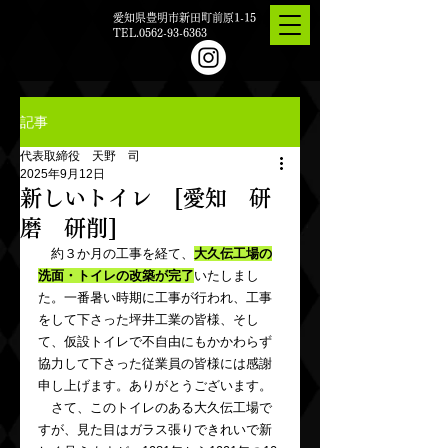
愛知県豊明市新田町前原1-15
TEL.0562-93-6363
記事
代表取締役 天野 司
2025年9月12日
新しいトイレ [愛知 研
磨 研削]
　約３か月の工事を経て、
大久伝工場の
洗面・トイレの改築が完了
いたしまし
た。一番暑い時期に工事が行われ、工事
をして下さった坪井工業の皆様、そし
て、仮設トイレで不自由にもかかわらず
協力して下さった従業員の皆様には感謝
申し上げます。ありがとうございます。
　さて、このトイレのある大久伝工場で
すが、見た目はガラス張りできれいで新