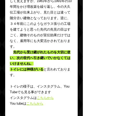
しく見えますが、1981年から1991年の10
年間をかけ増改築を繰り返し、今の大久
伝工場が出来上がり、見た目とは違って
随分古い建物となっております。逆に、
３４年前にこのようなガラス張りの工場
を建てようと思った先代の先見の目はす
ごく、建物そのものが宣伝効果だけでは
なく、雇用等にも大変活かされておりま
す。
先代から受け継がれたものを大切に使
い、次の世代へ引き継いでいかなくては
いけませんね。
トイレには神様がいる
と言われておりま
す。
トイレの様子は、インスタグラム、You 
Tubeでも見る事ができます
インスタグラムは
こちらから
You tubeは
こちらから