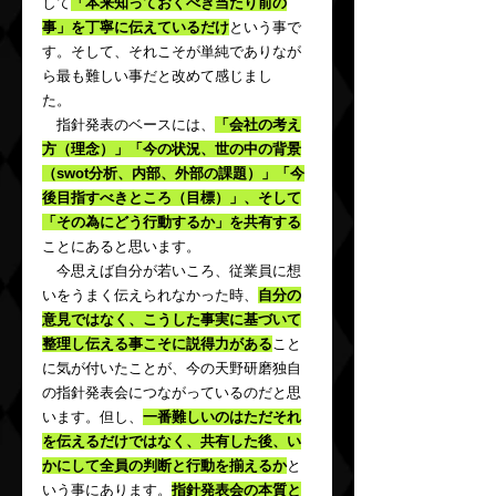
して
「本来知っておくべき当たり前の
事」を丁寧に伝えているだけ
という事で
す。そして、それこそが単純でありなが
ら最も難しい事だと改めて感じまし
た。　
　指針発表のベースには、
「会社の考え
方（理念）」「今の状況、世の中の背景
（swot分析、内部、外部の課題）」「今
後目指すべきところ（目標）」、そして
「その為にどう行動するか」を共有する
ことにあると思います。
　今思えば自分が若いころ、従業員に想
いをうまく伝えられなかった時、
自分の
意見ではなく、こうした事実に基づいて
整理し伝える事こそに説得力がある
こと
に気が付いたことが、今の天野研磨独自
の指針発表会につながっているのだと思
います。但し、
一番難しいのはただそれ
を伝えるだけではなく、共有した後、い
かにして全員の判断と行動を揃えるか
と
いう事にあります。
指針発表会の本質と