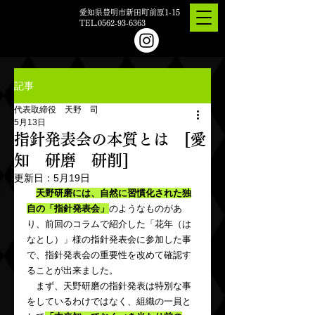
愛知県豊明市新田町前原1-15
TEL.0562-93-6363
記事
代表取締役 天野 司
5月13日
指針発表会の本質とは [愛
知 研磨 研削]
更新日：
5月19日
天野研磨には、自然に習慣化された独
自の「指針発表会」
のようなものがあ
り、前回のコラムで紹介した「花年（は
なとし）」様の指針発表会に参加した事
で、指針発表会の重要性を改めて確認す
ることが出来ました。
　まず、天野研磨の指針発表は特別な事
をしているわけではなく、組織の一員と