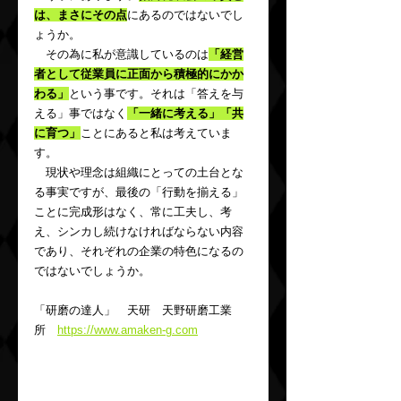
は、まさにその点
にあるのではないでし
ょうか。
　その為に私が意識しているのは
「経営
者として従業員に正面から積極的にかか
わる」
という事です。それは「答えを与
える」事ではなく
「一緒に考える」「共
に育つ」
ことにあると私は考えていま
す。
　現状や理念は組織にとっての土台とな
る事実ですが、最後の「行動を揃える」
ことに完成形はなく、常に工夫し、考
え、シンカし続けなければならない内容
であり、それぞれの企業の特色になるの
ではないでしょうか。
「研磨の達人」　天研　天野研磨工業
所　
https://www.amaken-g.com