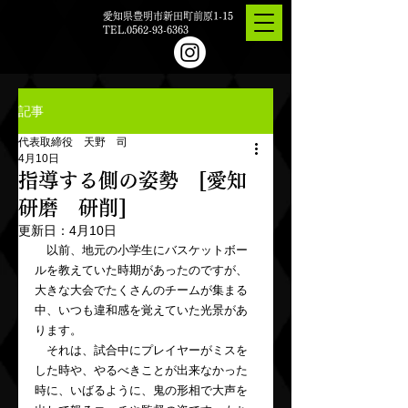
愛知県豊明市新田町前原1-15
TEL.0562-93-6363
記事
代表取締役 天野 司
4月10日
指導する側の姿勢 [愛知
研磨 研削]
更新日：
4月10日
　以前、地元の小学生にバスケットボー
ルを教えていた時期があったのですが、
大きな大会でたくさんのチームが集まる
中、いつも違和感を覚えていた光景があ
ります。
　それは、試合中にプレイヤーがミスを
した時や、やるべきことが出来なかった
時に、いばるように、鬼の形相で大声を