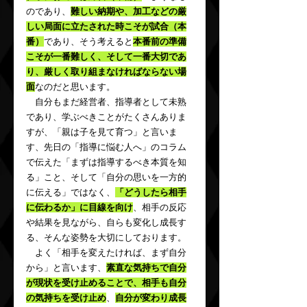
のであり、
難しい納期や、加工などの厳
しい局面に立たされた時こそが試合（本
番）
であり、そう考えると
本番前の準備
こそが一番難しく、そして一番大切であ
り、厳しく取り組まなければならない場
面
なのだと思います。
　自分もまだ経営者、指導者として未熟
であり、学ぶべきことがたくさんありま
すが、「親は子を見て育つ」と言いま
す、先日の「指導に悩む人へ」のコラム
で伝えた「まずは指導するべき本質を知
る」こと、そして「自分の思いを一方的
に伝える」ではなく、
「どうしたら相手
に伝わるか」に目線を向け
、相手の反応
や結果を見ながら、自らも変化し成長す
る、そんな姿勢を大切にしております。
　よく「相手を変えたければ、まず自分
から」と言います、
素直な気持ちで自分
が現状を受け止めること
で
、相手も自分
の気持ちを受け止め
、
自分が変わり成長