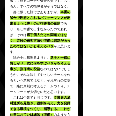
出して怒るコーチや監督の姿です。もち
ろん、すべての指導者がそうではなく、
一部に限った話ではありますが、
本番の
試合で理想とされるパフォーマンスが出
来るように導くのが指導者の役割
であ
り、もし本番で出来なかったのであれ
ば、それは
選手個人だけの問題ではな
く、普段の練習方法や準備に課題があっ
たのではないかと考えるべき
かと思いま
す。
　試合中に怒鳴るよりも、
選手と一緒に
悔しがり、次に何を学ぶべきかを考える
事が、指導者の役割
なのではないでしょ
うか。それは決してやさしいチームを作
るという意味ではなく、それぞれの立場
で一緒に真剣に考えるチームづくり、チ
ームワークが大切なのだと思います。
　これは企業でも同じです。
従業員の適
材適所を見抜き、役割を与え、力を発揮
できる環境をつくり、指導する。これが
仕事におていは練習（準備）
のようなも