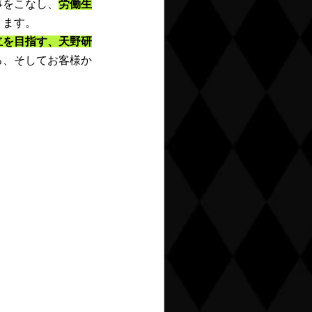
事をこなし、
労働生
ります。
立を目指す、天野研
る、そしてお客様か