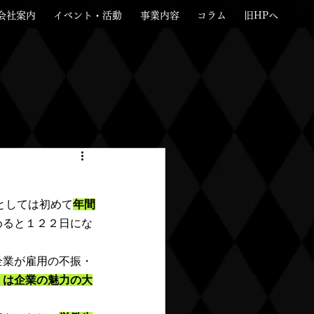
会社案内
イベント・活動
事業内容
コラム
旧HPへ
としては初めて
年間
めると１２２日にな
。
企業が雇用の不振・
」は企業の魅力の大