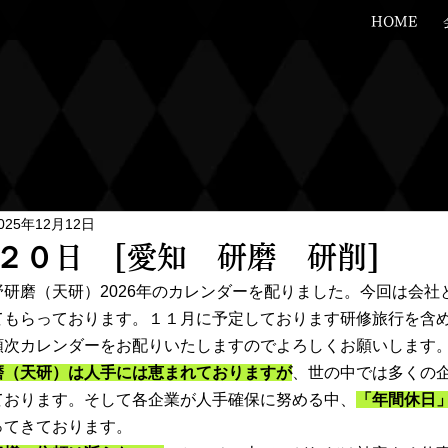
HOME
025年12月12日
２０日 [愛知 研磨 研削]
研磨（天研）2026年のカレンダーを配りました。今回は会社
てもらっております。１１月に予定しております研修旅行を含
順次カレンダーをお配りいたしますのでよろしくお願いします
磨（天研）は人手には恵まれておりますが
、世の中では多くの
ております。そして各企業が人手確保に努める中、
「年間休日
ってきております。