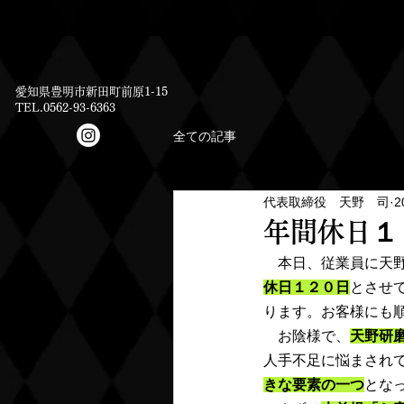
愛知県豊明市新田町前原1-15
TEL.0562-93-6363
全ての記事
代表取締役 天野 司
2
年間休日１
　本日、従業員に天野
休日１２０日
とさせ
ります。お客様にも
　お陰様で、
天野研
人手不足に悩まされ
きな要素の一つ
とな