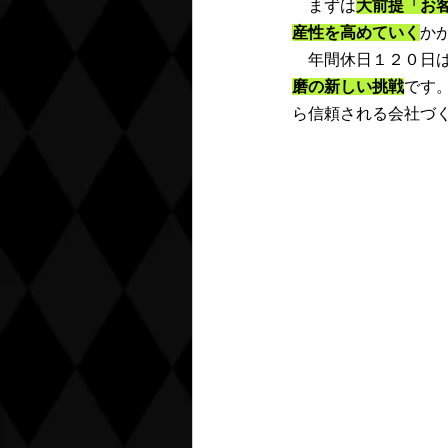
　まずは
大前提「お
産性を高めていく
か
　年間休日１２０日
磨の新しい挑戦
です
ら信頼される会社づ