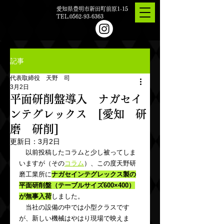
愛知県豊明市新田町前原1-15
TEL.0562-93-6363
記事
代表取締役 天野 司
3月2日
平面研削盤導入 ナガセイ
ンテグレックス [愛知 研
磨 研削]
更新日：
3月2日
　以前投稿したコラムと少し被ってしま
いますが（その
コラム
）、この度天野研
磨工業所に
ナガセインテグレックス製の
平面研削盤（テーブルサイズ600×400）
が無事入荷
しました。
　当社の設備の中では小型クラスです
が、新しい機械はやはり現場で映えま