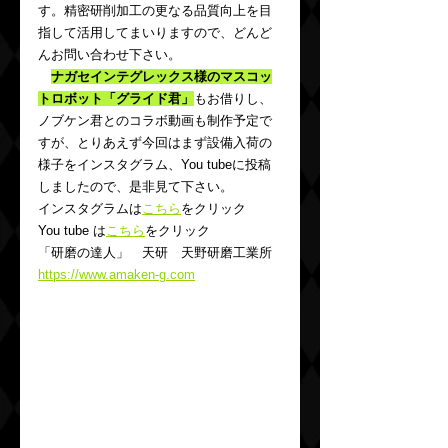
す。精密研削加工の更なる品質向上を目
指して活用してまいりますので、どんど
んお問い合わせ下さい。
ナガセインテグレックス様のマスコッ
トロボット「グライド君」
もお借りし、
ノブケン君とのコラボ動画も制作予定で
すが、とりあえず今回はまず設備入荷の
様子をインスタグラム、You tubeに投稿
しましたので、是非見て下さい。
インスタグラムは
こちら
をクリック
You tube は
こちら
をクリック
「研磨の達人」　天研　天野研磨工業所 
https://www.amaken-g.com