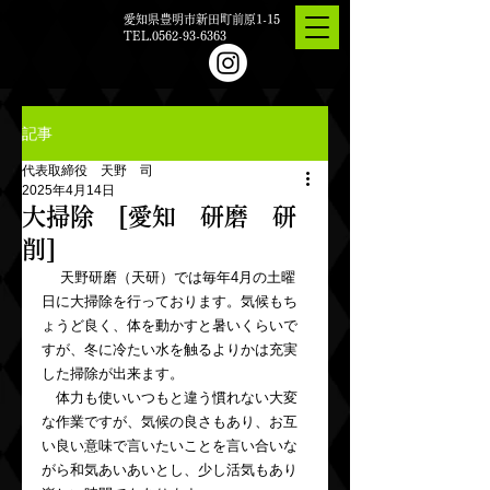
愛知県豊明市新田町前原1-15
TEL.0562-93-6363
記事
代表取締役 天野 司
2025年4月14日
大掃除 [愛知 研磨 研
削]
 　天野研磨（天研）では毎年4月の土曜
日に大掃除を行っております。気候もち
ょうど良く、体を動かすと暑いくらいで
すが、冬に冷たい水を触るよりかは充実
した掃除が出来ます。
　体力も使いいつもと違う慣れない大変
な作業ですが、気候の良さもあり、お互
い良い意味で言いたいことを言い合いな
がら和気あいあいとし、少し活気もあり