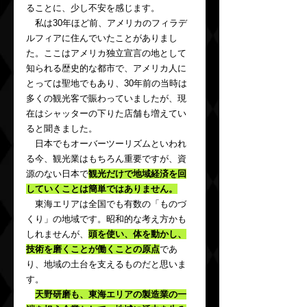
ることに、少し不安を感じます。
　私は30年ほど前、アメリカのフィラデ
ルフィアに住んでいたことがありまし
た。ここはアメリカ独立宣言の地として
知られる歴史的な都市で、アメリカ人に
とっては聖地でもあり、30年前の当時は
多くの観光客で賑わっていましたが、現
在はシャッターの下りた店舗も増えてい
ると聞きました。
　日本でもオーバーツーリズムといわれ
る今、観光業はもちろん重要ですが、資
源のない日本で
観光だけで地域経済を回
していくことは簡単ではありません。
　東海エリアは全国でも有数の「ものづ
くり」の地域です。昭和的な考え方かも
しれませんが、
頭を使い、体を動かし、
技術を磨くことが働くことの原点
であ
り、地域の土台を支えるものだと思いま
す。
天野研磨も、東海エリアの製造業の一