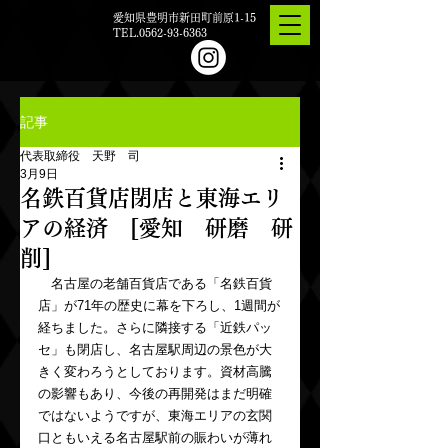
愛知県豊明市新田町前原1-15
TEL.0562-93-6363
記事
代表取締役 天野 司
3月9日
名鉄百貨店閉店と東海エリ
アの経済 [愛知 研磨 研
削]
　名古屋の老舗百貨店である「名鉄百貨
店」が71年の歴史に幕を下ろし、1週間が
経ちました。さらに隣接する「近鉄パッ
セ」も閉店し、名古屋駅周辺の景色が大
きく変わろうとしております。資材高騰
の影響もあり、今後の再開発はまだ明確
ではないようですが、東海エリアの玄関
口ともいえる名古屋駅前の賑わいが薄れ