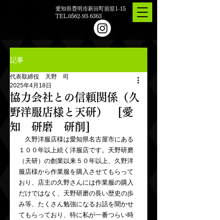
愛知県豊明市新田町前原1-15
TEL.0562-93-6363
記事
代表取締役 天野 司
2025年4月18日
協力会社との信頼関係（久
野洋服店様と天研） [愛
知 研磨 研削]
　久野洋服店様は愛知県名古屋市にある
１００年以上続く洋服店です。天野研磨
（天研）の創業以来５０年以上、久野洋
服店様から作業服を購入させてもらって
おり、店主の久野さんには作業服の購入
だけではなく、天野研磨の長い歴史の歩
み等、たくさん勉強になるお話を聞かせ
てもらっており、特に私が一番つらい時