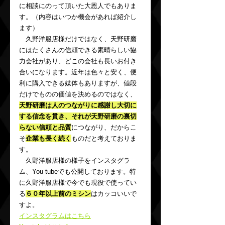
に相談にのって頂いた大恩人でもありま
す。（内容はいつか機会があれば紹介し
ます）
　久野洋服店様だけではなく、天野研磨
にはたくさんの信頼できる素晴らしい協
力会社があり、どこの会社も長いお付き
合いになります。近年は色々と安く、便
利に購入できる媒体もありますが、値段
だけでものの価値を決めるのではなく、
天野研磨は人のつながりに感謝し大切に
する信念を貫き、それが天野研磨の裏切
らない信頼と品質
につながり、だからこ
そ
企業も長く続く
ものだと考えておりま
す。
　久野洋服店様の様子をインスタグラ
ム、You tubeでも公開しております。特
に久野洋服店様で今でも現役で使ってい
る
６０年以上前のミシン
はカッコいいで
すよ。
インスタグラムはこちら