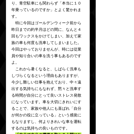
り、青空駐車にも関わらず「本当に１０
年乗っているのですか」とよく驚かれま
す。
　特に今回はゴールデンウィーク前から
昨日までの約半月ほどの間に、なんと４
回もワックスをかけてしまい、加えて家
族の車も何度も洗車してしまいました。
今回はやっておりませんが、時には従業
員や知り合いの車を洗う事もあるのです
よ。
　これから暑くなると、しばらく洗車も
しづらくなるという理由もありますが、
今少し難しい仕事を抱えており、中々遠
出する気持ちにもなれず、黙々と洗車す
る時間が自分にとって良いストレス発散
になっています。車を大切にきれいにす
ることで、家族や他人にも喜ばれ「自分
が何かの役に立っている」という感覚に
もなりますし、何よりきれいな車を運転
するのは気持ちの良いものです。