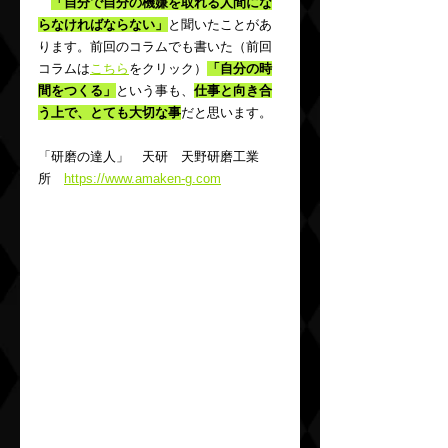
「自分で自分の機嫌を取れる人間にな
らなければならない」
と聞いたことがあ
ります。前回のコラムでも書いた（前回
コラムは
こちら
をクリック）
「自分の時
間をつくる」
という事も、
仕事と向き合
う上で、とても大切な事
だと思います。
「研磨の達人」　天研　天野研磨工業
所　
https://www.amaken-g.com