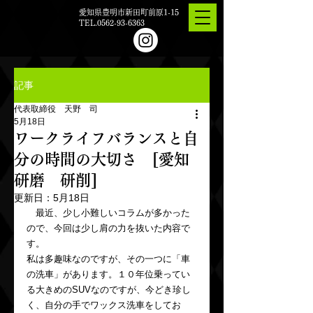
愛知県豊明市新田町前原1-15
TEL.0562-93-6363
記事
代表取締役 天野 司
5月18日
ワークライフバランスと自
分の時間の大切さ [愛知
研磨 研削]
更新日：
5月18日
　最近、少し小難しいコラムが多かった
ので、今回は少し肩の力を抜いた内容で
す。
私は多趣味なのですが、その一つに「車
の洗車」があります。１０年位乗ってい
る大きめのSUVなのですが、今どき珍し
く、自分の手でワックス洗車をしてお