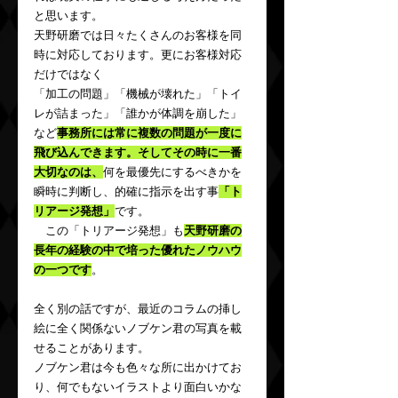
と思います。
天野研磨では日々たくさんのお客様を同
時に対応しております。更にお客様対応
だけではなく
「加工の問題」「機械が壊れた」「トイ
レが詰まった」「誰かが体調を崩した」
など
事務所には常に複数の問題が一度に
飛び込んできます。そしてその時に一番
大切なのは、
何を最優先にするべきかを
瞬時に判断し、的確に指示を出す事
「ト
リアージ発想」
です。
　この「トリアージ発想」も
天野研磨の
長年の経験の中で培った優れたノウハウ
の一つです
。
全く別の話ですが、最近のコラムの挿し
絵に全く関係ないノブケン君の写真を載
せることがあります。
ノブケン君は今も色々な所に出かけてお
り、何でもないイラストより面白いかな