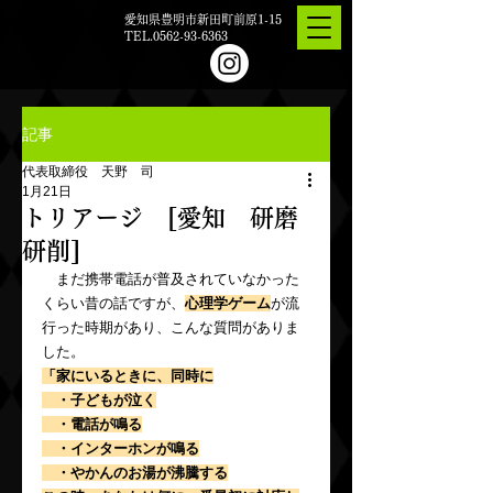
愛知県豊明市新田町前原1-15
TEL.0562-93-6363
記事
代表取締役 天野 司
1月21日
トリアージ [愛知 研磨
研削]
　まだ携帯電話が普及されていなかった
くらい昔の話ですが、
心理学ゲーム
が流
行った時期があり、こんな質問がありま
した。
「家にいるときに、同時に
　・子どもが泣く
　・電話が鳴る
　・インターホンが鳴る
　・やかんのお湯が沸騰する